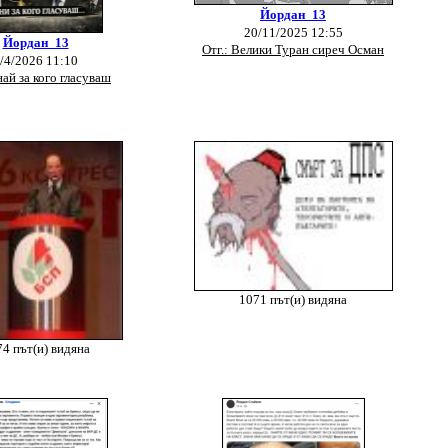
Йордан_13
20/11/2025 12:55
Йордан_13
Отг.: Велики Туран сиреч Осман
/4/2026 11:10
най за кого гласуваш
1071 път(и) видяна
4 път(и) видяна