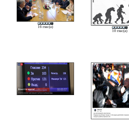
16 глас(а)
10 глас(а)