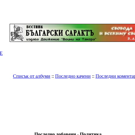
Е
Списък от албуми
::
Последно качени
::
Последни комента
Галерия
>
България
>
Политика
Последно добавени - Политика