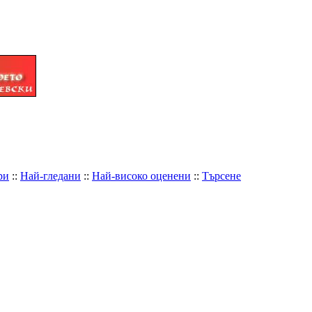
ри
::
Най-гледани
::
Най-високо оценени
::
Търсене