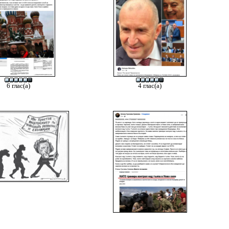
6 глас(а)
4 глас(а)