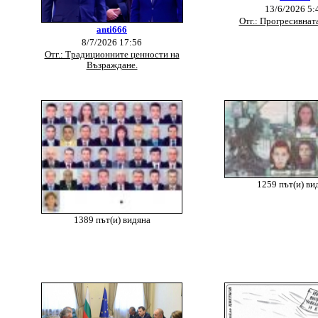
13/6/2026 5:
Отг.: Прогресивнат
anti666
8/7/2026 17:56
Отг.: Традиционните ценности на
Възраждане.
1259 път(и) ви
1389 път(и) видяна