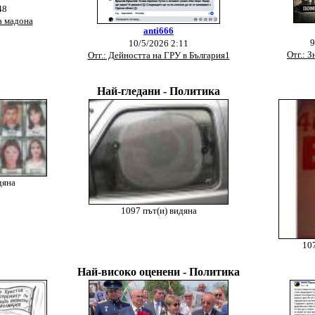
48
а мадона
anti666
9
10/5/2026 2:11
Отг.: З
Отг.: Дейността на ГРУ в България1
Най-гледани - Политика
дяна
1097 път(и) видяна
107
Най-високо оценени - Политика