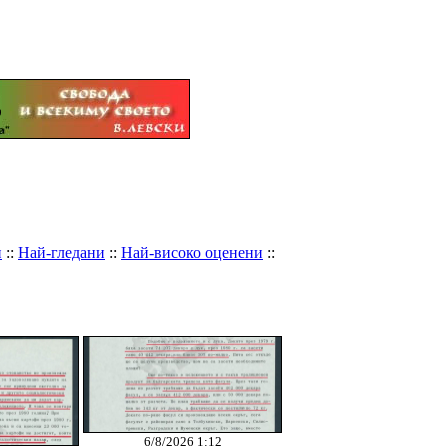
и
::
Най-гледани
::
Най-високо оценени
::
6/8/2026 1:12