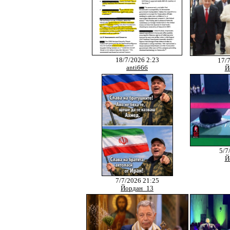
18/7/2026 2:23
17/
anti666
Й
5/7
Й
7/7/2026 21:25
Йордан_13