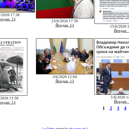
6/2026 17:58
ордан_13
23/6/2026 17:56
Йордан_13
15/6/2026 
Йордан_
3/6/2026 12:04
Йордан_13
1/6/2026 1
/2026 13:50
Йордан_
ордан_13
1
2
3
4
[
xcGallery
powerd by
dev.xoops.org
]