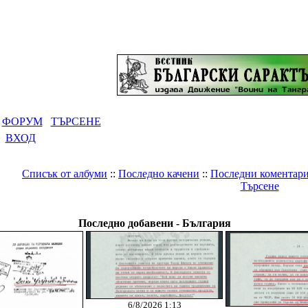
ФОРУМ
ТЪРСЕНЕ
ВХОД
Списък от албуми
::
Последно качени
::
Последни коментар
Търсене
Галерия
>
България
Последно добавени - България
6/8/2026 1:13