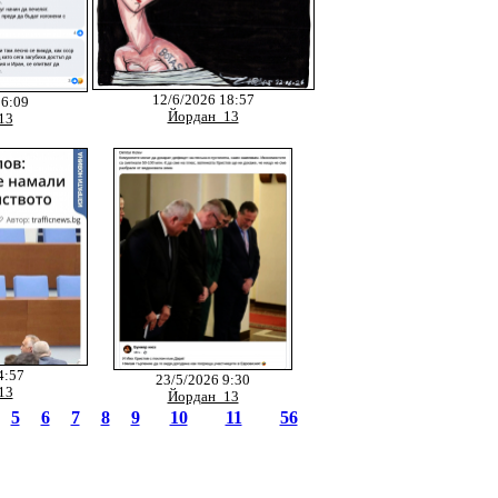
12/6/2026 18:57
16:09
Йордан_13
13
4:57
23/5/2026 9:30
13
Йордан_13
5
6
7
8
9
10
11
56