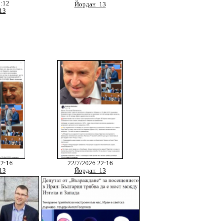
1:12
Йордан_13
13
22:16
22/7/2026 22:16
13
Йордан_13