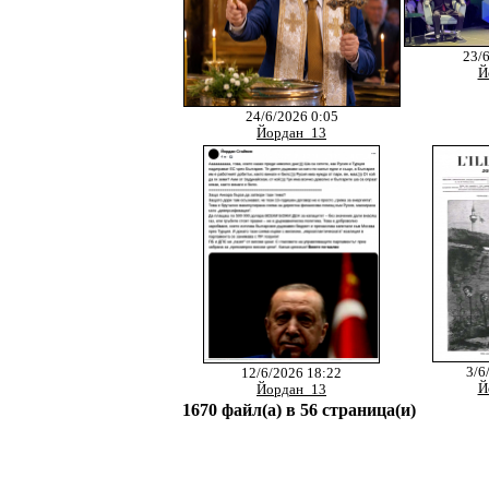
23/
Й
24/6/2026 0:05
Йордан_13
3/6
12/6/2026 18:22
Й
Йордан_13
1670 файл(а) в 56 страница(и)