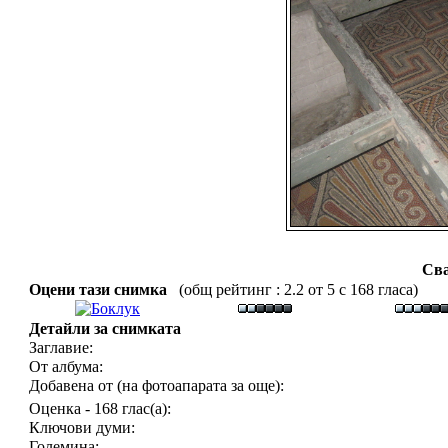
Сва
Оцени тази снимка
(общ рейтинг : 2.2 от 5 с 168 гласа)
Детайли за снимката
Заглавие:
От албума:
Добавена от (на фотоапарата за още):
Оценка - 168 глас(а):
Ключови думи:
Големина: