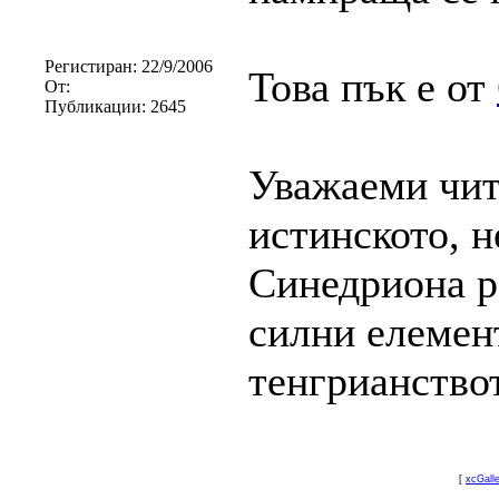
Регистиран:
22/9/2006
Това пък е от
От:
Публикации:
2645
Уважаеми чита
истинското, 
Синедриона р
силни елемент
тенгрианство
[
xcGall