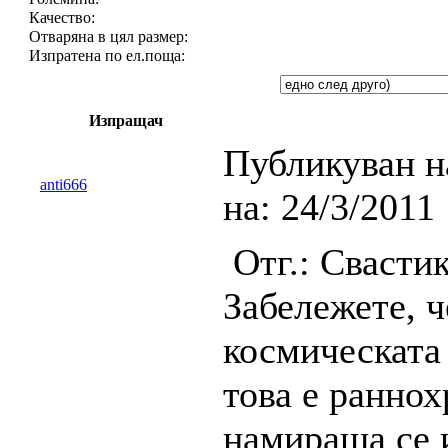
Качество:
Отваряна в цял размер:
Изпратена по ел.поща:
Изпращач
Публикуван н
anti666
на:
24/3/2011 
Отг.: Свасти
Забележете, ч
космическата 
това е раннох
намираща се 