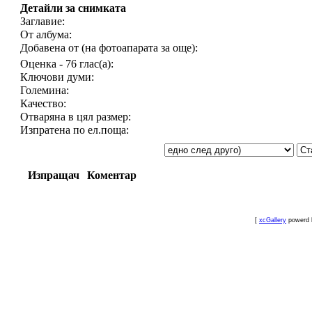
Детайли за снимката
Заглавие:
От албума:
Добавена от (на фотоапарата за още):
Оценка - 76 глас(а):
Ключови думи:
Големина:
Качество:
Отваряна в цял размер:
Изпратена по ел.поща:
Изпращач
Коментар
[
xcGallery
powerd