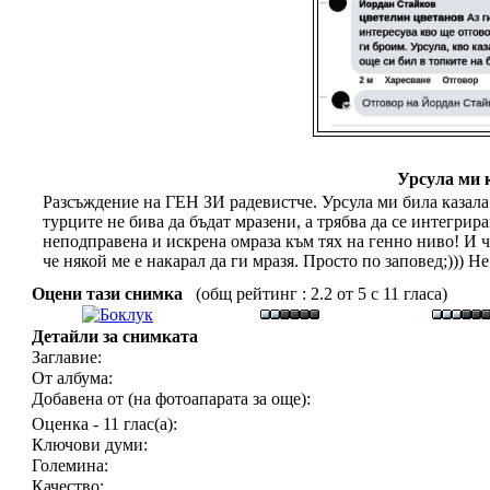
Урсула ми 
Разсъждение на ГЕН ЗИ радевистче. Урсула ми била казала д
турците не бива да бъдат мразени, а трябва да се интегрирам
неподправена и искрена омраза към тях на генно ниво! И че
че някой ме е накарал да ги мразя. Просто по заповед;))) Не
Оцени тази снимка
(общ рейтинг : 2.2 от 5 с 11 гласа)
Детайли за снимката
Заглавие:
От албума:
Добавена от (на фотоапарата за още):
Оценка - 11 глас(а):
Ключови думи:
Големина:
Качество: