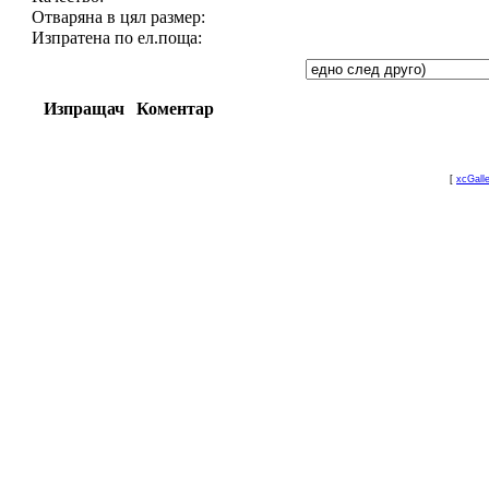
Отваряна в цял размер:
Изпратена по ел.поща:
Изпращач
Коментар
[
xcGall