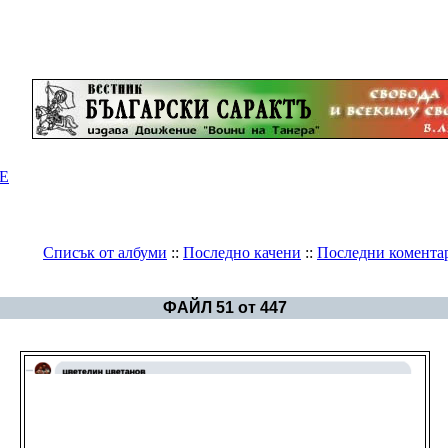
Е
Списък от албуми
::
Последно качени
::
Последни комента
Галерия
>
България - политика
ФАЙЛ 51 от 447