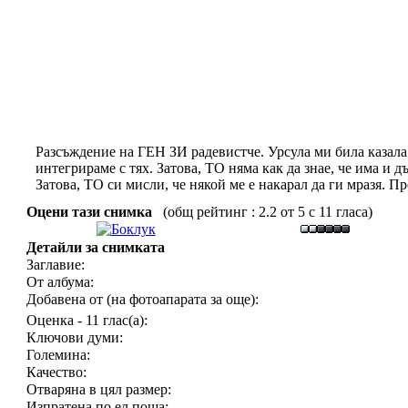
Разсъждение на ГЕН ЗИ радевистче. Урсула ми била казала д
интегрираме с тях. Затова, ТО няма как да знае, че има и д
Затова, ТО си мисли, че някой ме е накарал да ги мразя. Пр
Оцени тази снимка
(общ рейтинг : 2.2 от 5 с 11 гласа)
Детайли за снимката
Заглавие:
От албума:
Добавена от (на фотоапарата за още):
Оценка - 11 глас(а):
Ключови думи:
Големина:
Качество:
Отваряна в цял размер:
Изпратена по ел.поща: