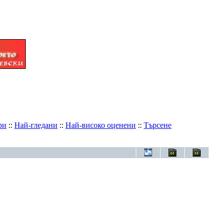
ри
::
Най-гледани
::
Най-високо оценени
::
Търсене