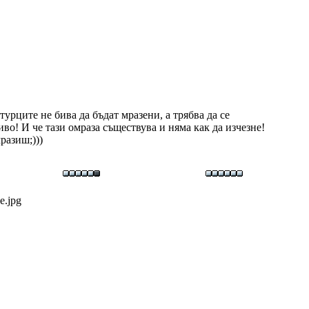
турците не бива да бъдат мразени, а трябва да се
иво! И че тази омраза съществува и няма как да изчезне!
разиш;)))
е.jpg