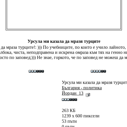
Урсула ми казала да мразя турците
а мраза турците!: ))) По учебниците, по които е учило лайното, 
ълбока, чиста, неподправена и искрена омраза към тях на генно н
осто по заповед;))) Не знае, горкото, че по заповед не можеш да м
Урсула ми казала да мразя турцит
България - политика
Йордан_13
263 КБ
1239 x 600 пиксели
53 пъти
0 пъти