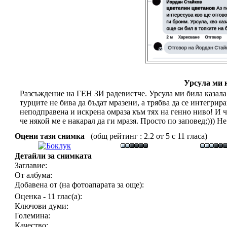
Урсула ми 
Разсъждение на ГЕН ЗИ радевистче. Урсула ми била казала д
турците не бива да бъдат мразени, а трябва да се интегрирам
неподправена и искрена омраза към тях на генно ниво! И че
че някой ме е накарал да ги мразя. Просто по заповед;))) Не
Оцени тази снимка
(общ рейтинг : 2.2 от 5 с 11 гласа)
Детайли за снимката
Заглавие:
От албума:
Добавена от (на фотоапарата за още):
Оценка - 11 глас(а):
Ключови думи:
Големина:
Качество: