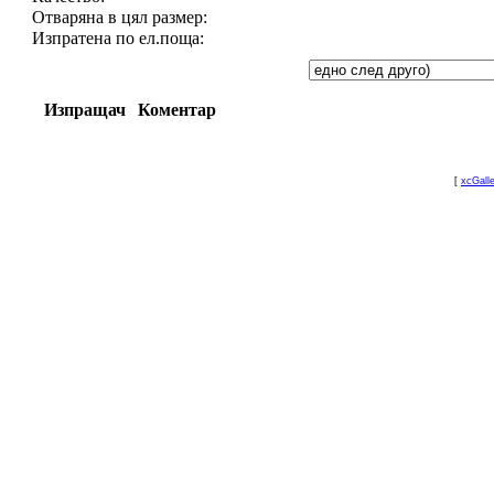
Отваряна в цял размер:
Изпратена по ел.поща:
Изпращач
Коментар
[
xcGall