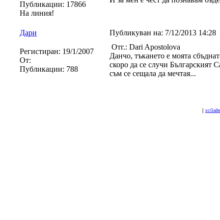
Публикации:
17866
На линия!
Дари
Публикуван на:
7/12/2013 14:28
Отг.: Dari Apostolova
Регистиран:
19/1/2007
Данчо, тъкането е моята сбъднат
От:
скоро да се случи Българският Са
Публикации:
788
съм се сещала да мечтая...
[
xcGall