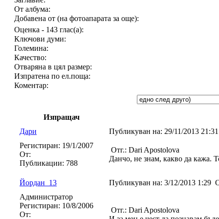
От албума:
Добавена от (на фотоапарата за още):
Оценка - 143 глас(а):
Ключови думи:
Големина:
Качество:
Отваряна в цял размер:
Изпратена по ел.поща:
Коментар:
Изпращач
Дари
Публикуван на:
29/11/2013 21:3
Регистиран:
19/1/2007
Отг.: Dari Apostolova
От:
Данчо, не знам, какво да кажа. Т
Публикации:
788
Йордан_13
Публикуван на:
3/12/2013 1:29
О
Администратор
Регистиран:
10/8/2006
Отг.: Dari Apostolova
От:
И за мен е чест да познавам бъд