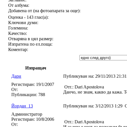
От албума:
Добавена от (на фотоапарата за още):
Оценка - 143 глас(а):
Ключови думи:
Големина:
Качество:
Отваряна в цял размер:
Изпратена по ел.поща:
Коментар:
Изпращач
Дари
Публикуван на:
29/11/2013 21:3
Регистиран:
19/1/2007
Отг.: Dari Apostolova
От:
Данчо, не знам, какво да кажа. Т
Публикации:
788
Йордан_13
Публикуван на:
3/12/2013 1:29
О
Администратор
Регистиран:
10/8/2006
Отг.: Dari Apostolova
От:
И за мен е чест да познавам бъд