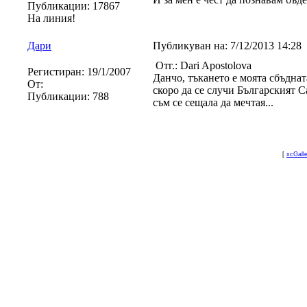
Публикации:
17867
На линия!
Дари
Публикуван на:
7/12/2013 14:28
Отг.: Dari Apostolova
Регистиран:
19/1/2007
Данчо, тъкането е моята сбъднат
От:
скоро да се случи Българският Са
Публикации:
788
съм се сещала да мечтая...
[
xcGall