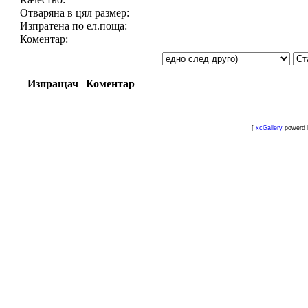
Отваряна в цял размер:
Изпратена по ел.поща:
Коментар:
Изпращач
Коментар
[
xcGallery
powerd