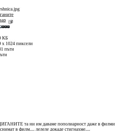
shnica.jpg
ганите
вар
0 КБ
9 x 1024 пиксели
31 пъти
пъти
ГАНИТЕ та ни им даваме пополиарност даже в филми
т в филм.... лелеле докаде стигнахме....