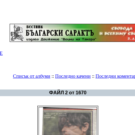
Е
Списък от албуми
::
Последно качени
::
Последни комента
Галерия
>
Циганите
ФАЙЛ 2 от 1670