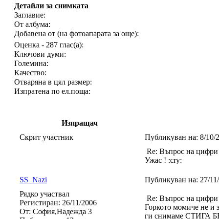
Детайли за снимката
Заглавие:
От албума:
Добавена от (на фотоапарата за още):
Оценка - 287 глас(а):
Ключови думи:
Големина:
Качество:
Отваряна в цял размер:
Изпратена по ел.поща:
Изпращач
Скрит участник
Публикуван на:
8/10/
Re: Въпрос на цифри
Ужас ! :cry:
SS_Nazi
Публикуван на:
27/11
Рядко участвал
Re: Въпрос на цифри
Регистиран:
26/11/2006
Горкото момиче не 
От:
София,Надежда 3
ги снимаме СТИГА БЕ