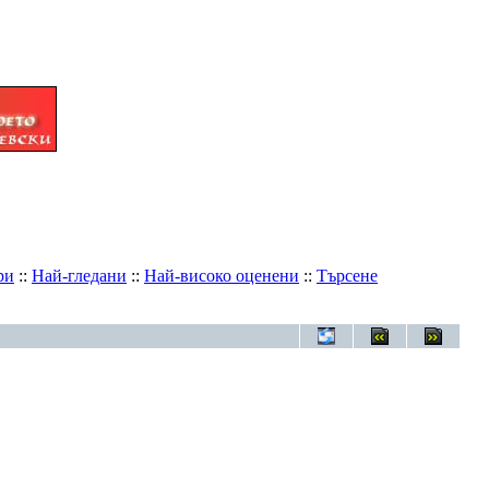
ри
::
Най-гледани
::
Най-високо оценени
::
Търсене