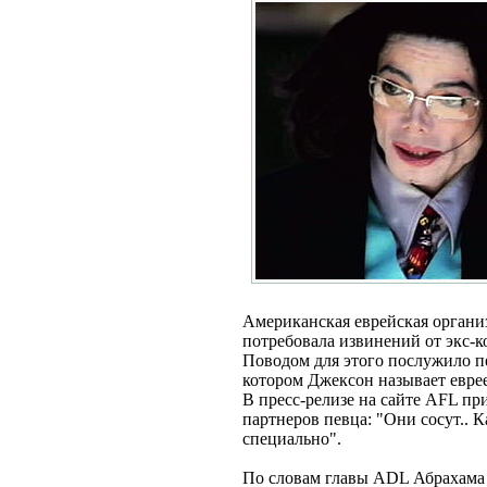
Американская еврейская организ
потребовала извинений от экс-к
Поводом для этого послужило п
котором Джексон называет евре
В пресс-релизе на сайте AFL пр
партнеров певца: "Они сосут.. Ка
специально".
По словам главы ADL Абрахама Ф