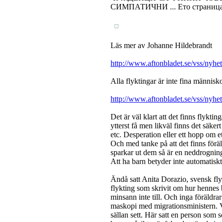
СИМПАТИЧНИ ... Ето страницат
Läs mer av Johanne Hildebrandt
http://www.aftonbladet.se/vss/nyhet
Alla flyktingar är inte fina människ
http://www.aftonbladet.se/vss/nyhet
Det är väl klart att det finns flyktin
ytterst få men likväl finns det säkert
etc. Desperation eller ett hopp om et
Och med tanke på att det finns föräld
sparkar ut dem så är en neddrogning
Att ha barn betyder inte automatisk
Ändå satt Anita Dorazio, svensk fl
flykting som skrivit om hur hennes b
minsann inte till. Och inga föräldra
maskopi med migrationsministern. Vä
sällan sett. Här satt en person som 