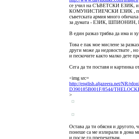
се учил на СЪВЕТСКИ ЕЗИК, и ч
КОМУНИСТИЕЧСКИ ЕЗИК , пре
съветската армия много обича
за думата - ЕЗИК, ШПИОНИН, П
В един разказ трябва да има и х
Това е пак мое мислене за разка
други може да недовоствате , н
и пескочите както малко дете пр
Сега да ти поставя и картинка о
<img src=
http://english.aljazeera.net/NR/
D390185B001F/8544/THELOC
>
Остава да ти обясня и другото, ч
понеше са ме излирали в дома ми
и после го препечатвам.