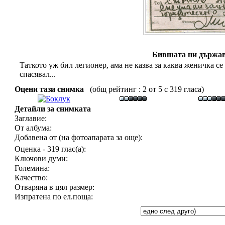
Бившата ни държав
Таткото уж бил легионер, ама не казва за каква женичка се
спасявал...
Оцени тази снимка
(общ рейтинг : 2 от 5 с 319 гласа)
Детайли за снимката
Заглавие:
От албума:
Добавена от (на фотоапарата за още):
Оценка - 319 глас(а):
Ключови думи:
Големина:
Качество:
Отваряна в цял размер:
Изпратена по ел.поща: