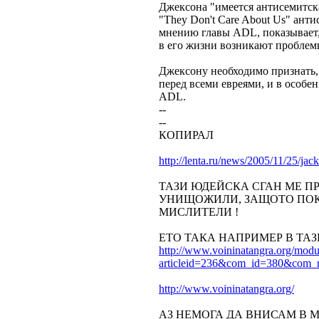
Джексона "имеется антисемитск
"They Don't Care About Us" ант
мнению главы ADL, показывает,
в его жизни возникают проблемы
Джексону необходимо признать, 
перед всеми евреями, и в особе
ADL.
--
--
КОПИРАЛ
http://lenta.ru/news/2005/11/25/jac
ТАЗИ ЮДЕЙСКА СГАН МЕ ПР
УНИЩОЖИЛИ, ЗАЩОТО ПОК
МИСЛИТЕЛИ !
ЕТО ТАКА НАПРИМЕР В ТА
http://www.voininatangra.org/modul
articleid=236&com_id=380&com_
http://www.voininatangra.org/
АЗ НЕМОГА ДА ВНИСАМ B М