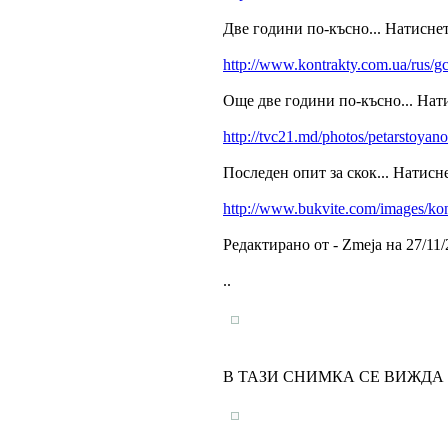
Две години по-късно... Натиснет
http://www.kontrakty.com.ua/rus/g
Още две години по-късно... Нат
http://tvc21.md/photos/petarstoyano
Последен опит за скок... Натисн
http://www.bukvite.com/images/ko
Редактирано от - Zmeja на 27/11/
..
В ТАЗИ СНИМКА СЕ ВИЖДА