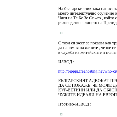
На български език така написан
моето интелектуално обучение о
Член на Те Ке Зе Се –то , който
ръководство в лицето на Презид
С този си жест се показва как т
да напомня на жените , че ще с
в служба на житейските и полит
ИЗВОД :
http://pipppi.freehosting.net/who-cr
БЪЛГАРСКИЯТ АДВОКАТ ПРЕ
ДА СЕ ПОКАЖЕ, ЧЕ МОЖЕ 
КУР-ВЕТИНИ ИЛИ ДА ОБЯСН
ЧУЖИТЕ ИДЕАЛИ НА ЕВРОП
Противо-ИЗВОД :