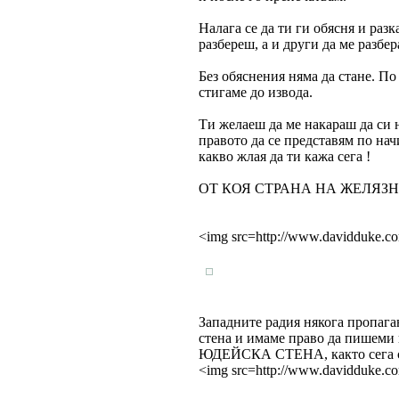
Налага се да ти ги обясня и раз
разбереш, а и други да ме разбер
Без обяснения няма да стане. 
стигаме до извода.
Ти желаеш да ме накараш да с
правото да се представям по нач
какво жлая да ти кажа сега !
ОТ КОЯ СТРАНА НА ЖЕЛЯЗ
<img src=http://www.davidduke.co
Западните радия някога пропага
стена и имаме право да пишеми 
ЮДЕЙСКА СТЕНА, както сега се
<img src=http://www.davidduke.co