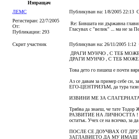
Изпращач
ЛЕМС
Публикуван на:
1/8/2005 22:13
О
Регистиран:
22/7/2005
Re: Бившата ни държавна глави
От:
Гласувах с "велик" ... ма не за 
Публикации:
293
Скрит участник
Публикуван на:
26/11/2005 1:12
ДРАГИ МУНЧО , С ТЕБ МОЖ
ДРАГИ МУНЧО , С ТЕБ МОЖЕ
Това дето го пишеш е почти вярно
Аз се давам за пример себе си, з
ЕГО-ЦЕНТРИЗЪМ, да тура тази д
ИЗВИНИ МЕ ЗА СЛАГЕРНАТА
Трябва да знаеш, че тате Тод
РАЗВИТИЕ НА ЛИЧНОСТТА ! Това 
остатък. Учех се на всичко, за да
ПОСЛЕ СЕ ДОУЧВАХ ОТ ДР
ЗАГЛАВИЕТО ДА МУ ИМАШ Н