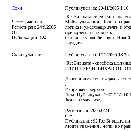
Локи
Публикуван на:
29/11/2005 1:16
Re: Бившата ни еврейска шап
Често участвал
Мойте уважения , Чоли, но прав
Регистиран:
24/9/2005
логика и ужасяващо дълги и отег
От:
препоръчал психиатър.
Публикации:
124
Сопри се малко бе човек. Никой 
тирадите..
Скрит участник
Публикуван на:
1/12/2005 18:36
Re: Бившата - еврейска шап
EДИН ПРЕДИЗВИКАН ОТГОВ
Драги приятелю виждам, че си м
...
Изпращач Свързани
Локи Публикуван: 2005/11/29 0:1
Just can't stay away
Регистиран: 2005/9/24
От:
Публикации: 92 Re: Бившата н
Мойте уважения , Чоли, но прав