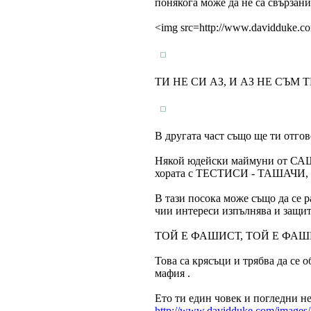
понякога може да не са свързани
<img src=http://www.davidduke.com
ТИ НЕ СИ АЗ, И АЗ НЕ СЪМ Т
В другата част също ще ти отгов
Някой юдейски маймуни от САЩ,
хората с ТЕСТИСИ - ТАШАЧИ, к
В тази посока може също да с
чии интереси изпълнява и защит
ТОЙ Е ФАШИСТ, ТОЙ Е ФАШ
Това са крясъци и трябва да се 
мафия .
Ето ти един човек и погледни н
http://www.davidduke.com/images/