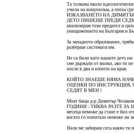
Та толкова около идеологическ
учили на комунизъм, а пееха с
ИЗКАЗВАНЕТО НА ДИМИТЪР
ДЕТО ПИШЕШЕ ПРЕДИ СЕДМИЦА В
анализирам този предател и цяла
унищожението на България и Бъ
За западното образование, трябв
разберше системата им.
Не са били като нашите дето ни 
сме държали от малки, ако ти не
после в два и изпити на края.
КОЙТО ЗНАЕШЕ НЯМА НАЧИ
ОЦЕНКИ ПО ИНСТРУКЦИЯ, С
СЕДЯТ В МЕН !
Моят баща д-р Димитър Чолаков 
ГОДИНИ - ТИКВА РАЗТЕ ЗА ШЕС
месеца неможе да стане е бил о
когато го попитало неможе ли за
Нали ме забираш сега какво ти 