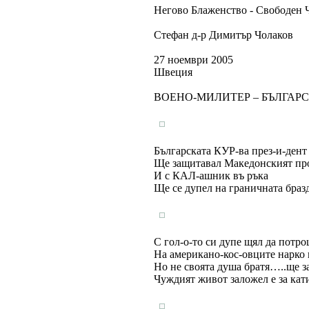
Негово Блаженство - Свободен Чо
Стефан д-р Димитър Чолаков
27 ноември 2005
Швеция
ВОЕНО-МИЛИТЕР – БЪЛГАР
Българската КУР-ва през-и-дент
Ще защитавал Македонският пр
И с КАЛ-ашник въ ръка
Ще се дупел на граничната бразд
С гол-о-то си дупе щял да потр
На американо-кос-овците нарко г
Но не своята душа братя…..ще з
Чуждият живот заложел е за кат