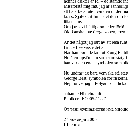
hennes åsikter är fel – de stämde i
Missförstå mig rätt, jag är sannerlige
att ha arbetat ute i världen under må
krass. Självklart finns det de som f
lilla chans.
Om jag levt i fattigdom eller förfölje
Ok, kanske inte droga sonen, men n
Är det något jag lärt av att resa ru
Bruce Lee visste detta.
När han började lära ut Kung Fu til
Nu återuppstår han som som staty i 
han var den enda symbolen som all
Nu undrar jag bara vem ska stå staty
George Best, symbolen för riskerna m
Nej, nu vet jag – Polyanna – flicka
Johanne Hildebrandt
Publicerad: 2005-11-27
От тази журналистка има мношес
27 ноември 2005
Швеция