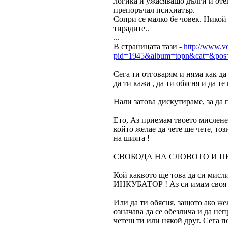
логика и ужасяващо дълги и отег
препоръчал психиатър.
Сопри се малко бе човек. Никой 
тирадите..
...
В страницата тази -
http://www.v
pid=1945&album=topn&cat=&pos
Сега ти отговарям и няма как да 
да ти кажа , да ти обясня и да те 
Нали затова дискутираме, за да
Ето, Аз приемам твоето мислене 
който желае да чете ще чете, то
на шията !
СВОБОДА НА СЛОВОТО И ПЕ
Кой каквото ще това да си мис
ИНКУБАТОР ! Аз си имам своя та
Или да ти обясня, защото ако же
означава да се обезлича и да не
четеш ти или някой друг. Сега 