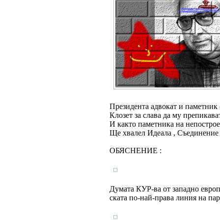
Президента адвокат и паметник
Клозет за слава да му препикава
И както паметника на непострое
Ще хвалел Идеала , Съединение 
ОБЯСНЕНИЕ :
Думата КУР-ва от западно европе
ската по-най-права линия на пар