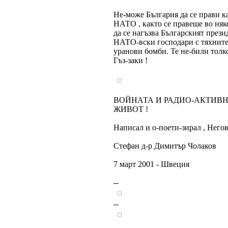
Не-може България да се прави к
НАТО , както се правеше во няко
да се нагъзва Българският през
НАТО-вски господари с тяхните 
уранови бомби. Те не-били тол
Гъз-заки !
ВОЙНАТА И РАДИО-АКТИВН
ЖИВОТ !
Написал и о-поети-зирал , Негов
Стефан д-р Димитър Чолаков
7 март 2001 - Швеция
--
--