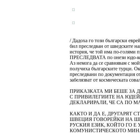
/ Дадоха го този български евре
бил преследван от шведските на
история, че той има по-голями
ПРЕСЛЕДВАТА по онези юдо-кому
Аз немога да се сравнявам с мо
получиха българските турци. Ока
преследвани по документация от
забелязват от космическата совал
ПРИКАЗКАТА МИ БЕШЕ ЗА Д
С ПРИВИЛЕГИИТЕ НА ЮДЕЙ
ДЕКЛАРИРАЛИ, ЧЕ СА ПО М
КАКТО И ДА Е, ДРУГАРЯТ 
ШВЕЦИЯ ГОВОРЕЙКИ НА ШВ
РУСКИЯ ЕЗИК, КОЙТО ГО Е
КОМУНИСТИЧЕСКОТО МИНА