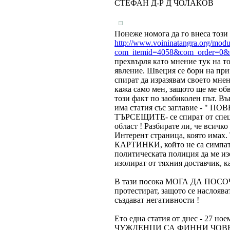
СТЕФАН Д-Р Д ЧОЛАКОВ
Понеже номога да го внеса този 
http://www.voininatangra.org/mod
com_itemid=4058&com_order=0&
прехвърля като мнение тук на т
явление. Швеция се бори на при
спират да изразявам своето мнен
кажа само мен, защото ще ме 
този факт по заобиколен път. В
има статия със заглавие - 
ТЪРСЕЩИТЕ- се спират от специ
област ! Разбирате ли, че всичко
Интерент страница, която и
КАРТИНКИ, който не са си
политическата полиция да ме изо
изолират от тяхния доставчик, к
В тази посока МОГА ДА ПОСОЧА 
протестират, защото се наслоява
създават негативности !
Ето една статия от днес - 27 н
ЧУЖДЕНЦИ СА ФИННИ ЧОВЕ