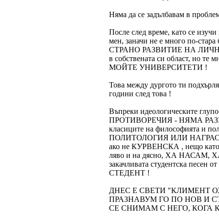
Няма да се задълбавам в проблем
После след време, като се изучи
мен, заначи не е много по-стара
СТРАНО РАЗВИТИЕ НА ЛИЧНОСТТА
в собствената си област, но
МОЙТЕ УНИВЕРСИТЕТИ !
Това между дургото ти подхърля
години след това !
Въпреки идеологическите глупост
ПРОТИВОРЕЧИЯ - НЯМА РАЗВИТ
класиците на философията и пол
ПОЛИТОЛОГИЯ ИЛИ НАГРАСЯ
ако не КУРВЕНСКА , нещо като
ляво и на дясно, ХА НАСАМ, 
закачливата студентска песен от
СТЕДЕНТ !
ДНЕС Е СВЕТИ "КЛИМЕНТ ОХ
ПРАЗНАВУМ ГО ПО НОВ И С
СЕ СНИМАМ С НЕГО, КОГА 