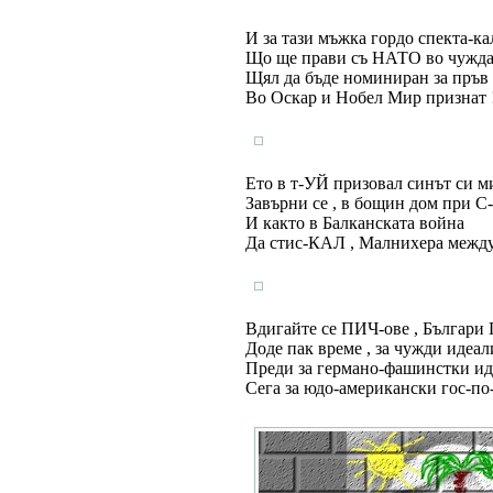
И за тази мъжка гордо спекта-ка
Що ще прави съ НАТО во чужда
Щял да бъде номиниран за пръв 
Во Оскар и Нобел Мир признат 
Ето в т-УЙ призовал синът си м
Завърни се , в бощин дом при С
И както в Балканската война
Да стис-КАЛ , Малнихера между 
Вдигайте се ПИЧ-ове , Българи
Доде пак време , за чужди идеал
Преди за германо-фашинстки ид
Сега за юдо-американски гос-п