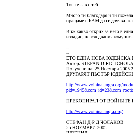
Това е лав с теб !
Много ти благодаря и ти пожела
пращаме в БАМ да се доучват ка
Виж какво открих за него в едн
изчадие, перследвания комунист
--
--
ЕТО ЕДНА НОВА ЮДЕЙСКА
Автор: STEFAN D-RD TCHOL
Получено на: 25 Ноември 2005 2
ДРУГАРЯТ ПЬОТЪР ЮДЕЙСК
http://www.voininatangra.org/modu
pid=1945&com_id=23&com_root
ПРЕКОПИРАЛ ОТ ВОЙНИТЕ Н
http://www.voininatangra.org/
СТЕФАН Д-Р Д ЧОЛАКОВ
25 НОЕМВРИ 2005
ШВЕЦИЯ