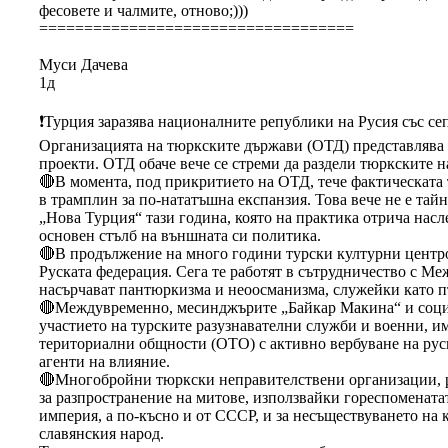
фесовете и чалмите, отново;)))
===================================
Муси Дачева
1д
❗️Турция заразява националните републики на Русия със се
Организацията на тюркските държави (ОТД) представлява н
проекти. ОТД обаче вече се стреми да раздели тюркските 
🔴В момента, под прикритието на ОТД, тече фактическата 
в трамплин за по-нататъшна експанзия. Това вече не е тай
„Нова Турция“ тази година, която на практика отрича нас
основен стълб на външната си политика.
🔴В продължение на много години турски културни центров
Руската федерация. Сега те работят в сътрудничество с М
насърчават пантюркизма и неоосманизма, служейки като п
🔴Междувременно, месинджърите „Байкар Макина“ и социал
участието на турските разузнавателни служби и военни, им
териториални общности (ОТО) с активно вербуване на рус
агенти на влияние.
🔴Многобройни тюркски неправителствени организации, р
за разпространение на митове, използвайки гореспомената
империя, а по-късно и от СССР, и за несъществуването на 
славянския народ.