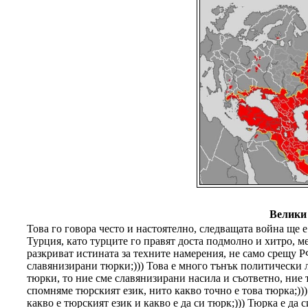
Велики
Това го говора често и настоятелно, следващата война ще 
Турция, като турците го правят доста подмолно и хитро, ме
разкриват истината за техните намерения, не само срещу Р
славянизирани тюрки;))) Това е много тънък политически л
тюрки, то ние сме славянизирани насила и съответно, ние 
спомняме тюрският език, нито какво точно е това тюрка;)
какво е тюрският език и какво е да си тюрк;))) Тюрка е да