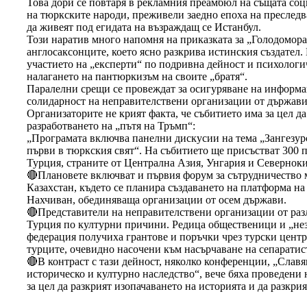
Това дори се повтаря в рекламния преамбюл на същата соци
на тюркските народи, преживели заедно епоха на преследва
да живеят под егидата на възраждащ се Истанбул.
Този наратив много напомня на приказката за „Голодомора“
англосаксонците, което ясно разкрива истинския създател.
участието на „експерти“ по подривна дейност и психологич
налагането на пантюркизъм на своите „братя“.
Паралелни срещи се провеждат за осигуряване на информа
солидарност на неправителствени организации от държавит
Организаторите не крият факта, че събитието има за цел д
разработването на „пътя на Тръмп“:
„Програмата включва панелни дискусии на тема „Зангезур
първи в тюркския свят“. На събитието ще присъстват 300
Турция, страните от Централна Азия, Унгария и Севернок
🔴Плановете включват и първия форум за сътрудничество
Казахстан, където се планира създаването на платформа н
Нахчиван, обединяваща организации от осем държави.
🔴Представители на неправителствени организации от раз
Турция по културни причини. Редица общественици и „не
федерация получиха грантове и поръчки чрез турски центр
турците, очевидно насочени към насърчаване на сепарати
🔴В контраст с тази дейност, няколко конференции, „Слав
историческо и културно наследство“, вече бяха проведени 
за цел да разкрият изопачаването на историята и да разкри