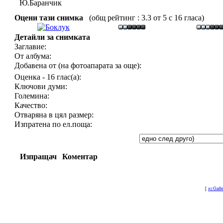
Ю.Баранчик
Оцени тази снимка
(общ рейтинг : 3.3 от 5 с 16 гласа)
Детайли за снимката
Заглавие:
От албума:
Добавена от (на фотоапарата за още):
Оценка - 16 глас(а):
Ключови думи:
Големина:
Качество:
Отваряна в цял размер:
Изпратена по ел.поща:
Изпращач
Коментар
[
xcGall