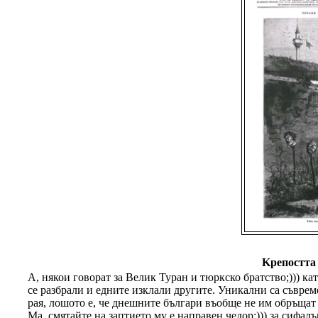
Kрепостта 
А, някои говорат за Велик Туран и тюркско братство;))) ка
се разбрали и едните изклали другите. Уникални са съврем
рая, лошото е, че днешните българи въобще не им обръщат
Ма, смятайте на заптието му е направен чедор;))) за сифалъ