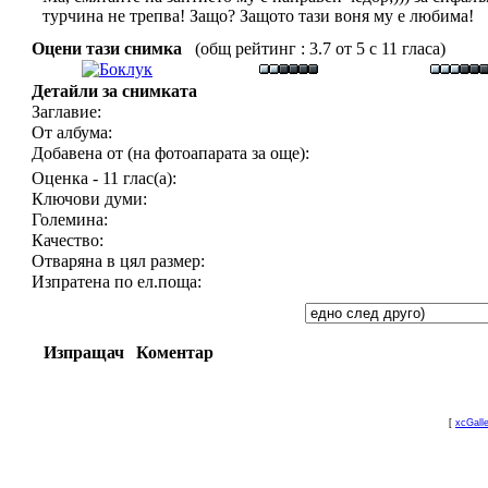
турчина не трепва! Защо? Защото тази воня му е любима!
Оцени тази снимка
(общ рейтинг : 3.7 от 5 с 11 гласа)
Детайли за снимката
Заглавие:
От албума:
Добавена от (на фотоапарата за още):
Оценка - 11 глас(а):
Ключови думи:
Големина:
Качество:
Отваряна в цял размер:
Изпратена по ел.поща:
Изпращач
Коментар
[
xcGall