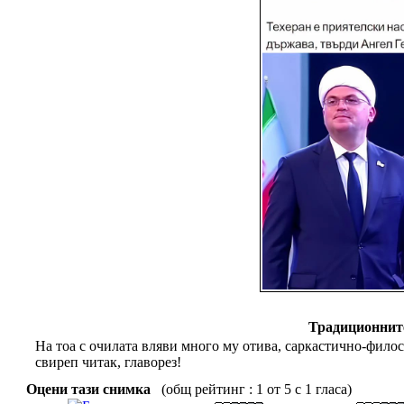
Традиционните
На тоа с очилата вляви много му отива, саркастично-филосо
свиреп читак, главорез!
Оцени тази снимка
(общ рейтинг : 1 от 5 с 1 гласа)