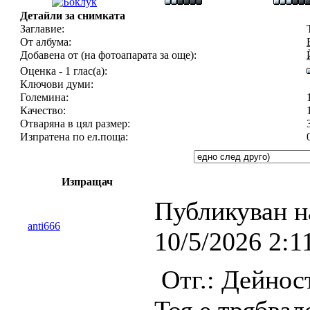
Детайли за снимката
Заглавие:
От албума:
Добавена от (на фотоапарата за още):
Оценка - 1 глас(а):
Ключови думи:
Големина:
Качество:
Отваряна в цял размер:
Изпратена по ел.поща:
Изпращач
Публикуван н
anti666
10/5/2026 2:1
Отг.: Дейнос