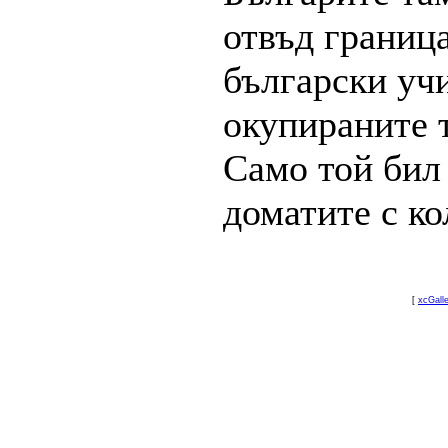
отвъд границ
български учи
окупираните 
Само той бил 
доматите с ко
[
xcGall