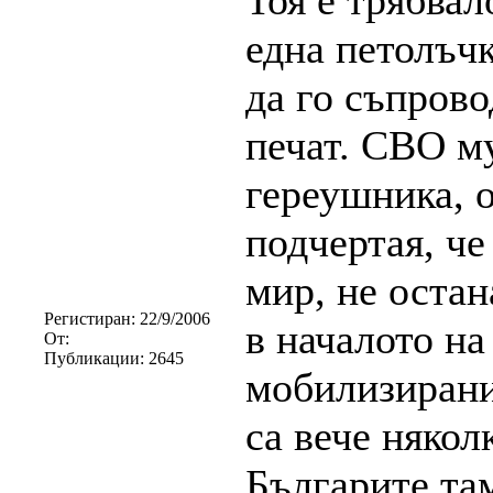
Тоя е трябвал
една петолъч
да го съпрово
печат. СВО му
гереушника, 
подчертая, че
мир, не оста
Регистиран:
22/9/2006
в началото на
От:
Публикации:
2645
мобилизирани
са вече някол
Българите там