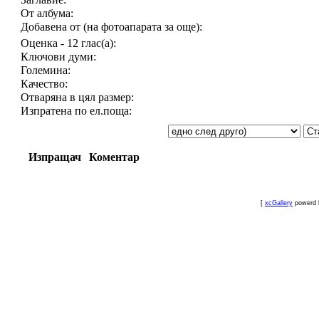
От албума:
Добавена от (на фотоапарата за още):
Оценка - 12 глас(а):
Ключови думи:
Големина:
Качество:
Отваряна в цял размер:
Изпратена по ел.поща:
Изпращач
Коментар
[
xcGallery
powerd