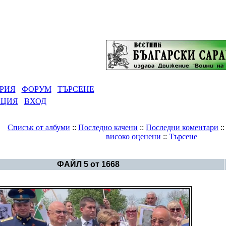
РИЯ
ФОРУМ
ТЪРСЕНЕ
АЦИЯ
ВХОД
Списък от албуми
::
Последно качени
::
Последни коментари
:
високо оценени
::
Търсене
Галерия
>
България - политика
ФАЙЛ 5 от 1668