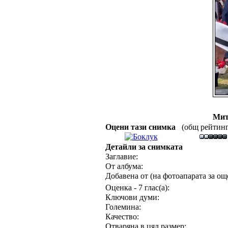
Мит
Оцени тази снимка
(общ рейтинг :
Детайли за снимката
Заглавие:
От албума:
Добавена от (на фотоапарата за още
Оценка - 7 глас(а):
Ключови думи:
Големина:
Качество:
Отваряна в цял размер: