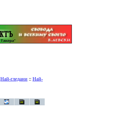
:
Най-гледани
::
Най-