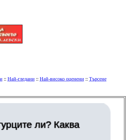
и
::
Най-гледани
::
Най-високо оценени
::
Търсене