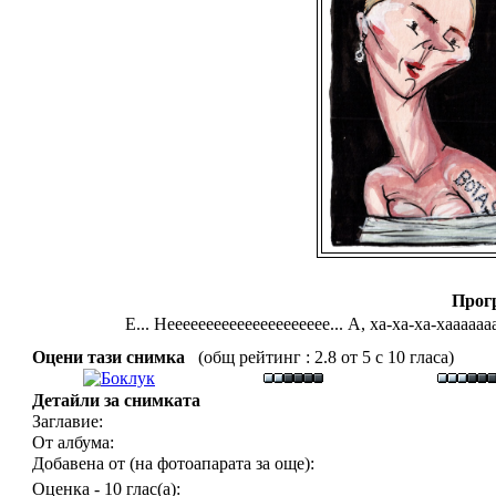
Прог
Е... Неееееееееееееееееееее... А, ха-ха-ха-хаааа
Оцени тази снимка
(общ рейтинг : 2.8 от 5 с 10 гласа)
Детайли за снимката
Заглавие:
От албума:
Добавена от (на фотоапарата за още):
Оценка - 10 глас(а):