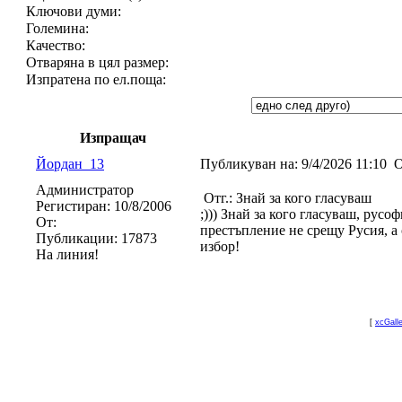
Ключови думи:
Големина:
Качество:
Отваряна в цял размер:
Изпратена по ел.поща:
Изпращач
Йордан_13
Публикуван на:
9/4/2026 11:10
О
Администратор
Отг.: Знай за кого гласуваш
Регистиран:
10/8/2006
;))) Знай за кого гласуваш, русо
От:
престъпление не срещу Русия, а 
Публикации:
17873
избор!
На линия!
[
xcGall