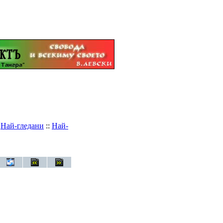
:
Най-гледани
::
Най-