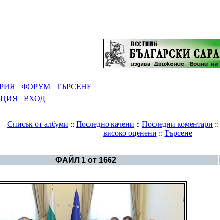
РИЯ
ФОРУМ
ТЪРСЕНЕ
АЦИЯ
ВХОД
Списък от албуми
::
Последно качени
::
Последни коментари
:
високо оценени
::
Търсене
Галерия
>
България - политика
ФАЙЛ 1 от 1662