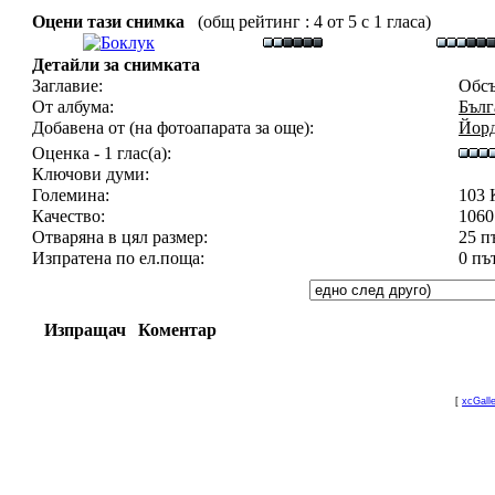
Оцени тази снимка
(общ рейтинг : 4 от 5 с 1 гласа)
Детайли за снимката
Заглавие:
Обсъ
От албума:
Бълг
Добавена от (на фотоапарата за още):
Йор
Оценка - 1 глас(а):
Ключови думи:
Големина:
103 
Качество:
1060
Отваряна в цял размер:
25 п
Изпратена по ел.поща:
0 пъ
Изпращач
Коментар
[
xcGall