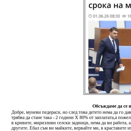
Обсъждаме да се 
Добре, муневи педераси, но след това детето нема да го да
трябва да стане така - 2 години Х 80% от заплатата,а поже
в кривите, миризливи селски задници, нема да ви работа, а
другите. Ебал съм ви майките, вервайте ми, в краставите и