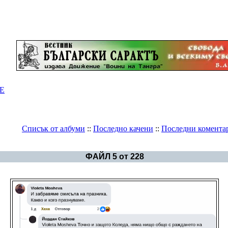
Е
Списък от албуми
::
Последно качени
::
Последни комента
Галерия
>
Български празници и обичаи
ФАЙЛ 5 от 228