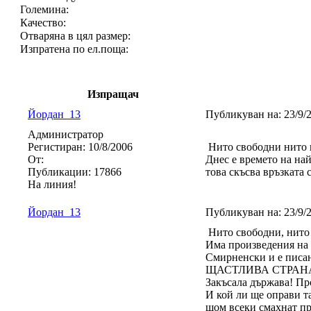
Големина:
Качество:
Отваряна в цял размер:
Изпратена по ел.поща:
Изпращач
Йордан_13
Публикуван на:
23/9/
Администратор
Регистиран:
10/8/2006
Нито свободни нито 
От:
Днес е времето на най
Публикации:
17866
това скъсва връзката 
На линия!
Йордан_13
Публикуван на:
23/9/
Нито свободни, нито
Има произведения на 
Смирненски и е писа
ЩАСТЛИВА СТРАН
Закъсала държава! Пр
И кой ли ще оправи та
щом всеки смахнат пр