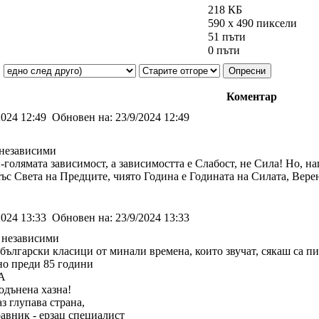
218 КБ
590 x 490 пиксели
51 пъти
0 пъти
Коментар
2024 12:49
Обновен на:
23/9/2024 12:49
независими
-голямата зависимост, а зависимостта е Слабост, не Сила! Но, н
със Света на Предците, чиято Година е Годината на Силата, Вере
2024 13:33
Обновен на:
23/9/2024 13:33
 независими
български класици от минали времена, които звучат, сякаш са пи
но преди 85 години
А
одънена хазна!
з глупава страна,
авник - ерзац специалист