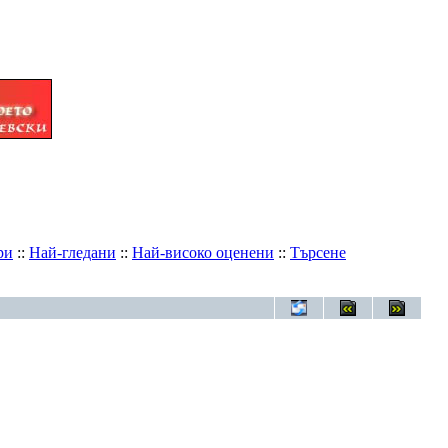
ри
::
Най-гледани
::
Най-високо оценени
::
Търсене