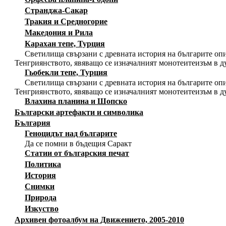
Странджа-Сакар
Тракия и Средногорие
Македония и Рила
Карахан тепе, Турция
Светилища свързани с древната история на българите опи
Тенгриянството, явяващо се изначалният монотеитеизъм в д
Гьобекли тепе, Турция
Светилища свързани с древната история на българите опи
Тенгриянството, явяващо се изначалният монотеитеизъм в д
Влахина планина и Шопско
Български артефакти и символика
България
Геноцидът над българите
Да се помни в бъдещия Саракт
Статии от българския печат
Политика
История
Снимки
Природа
Изкуство
Архивен фотоалбум на Движението, 2005-2010