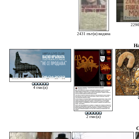
2290
2431 път(и) видяна
На
4 глас(а)
2 глас(а)
С