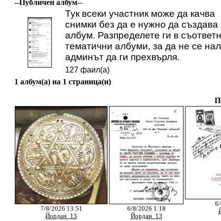
--Публичен албум--
Тук всеки участник може да качва
снимки без да е нужно да създава
албум. Разпределете ги в съответ
тематични албуми, за да не се на
админът да ги прехвърля.
127 фаил(а)
1 албум(а) на 1 страница(и)
П
6/
7/8/2026 13:51
6/8/2026 1:18
Йордан_13
Йордан_13