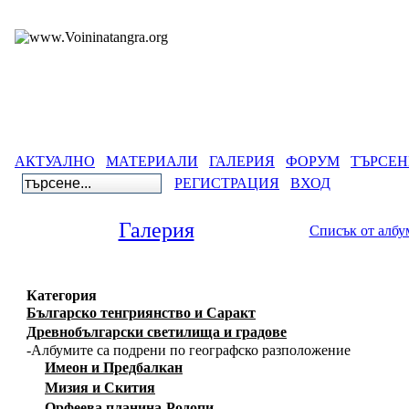
АКТУАЛНО
МАТЕРИАЛИ
ГАЛЕРИЯ
ФОРУМ
ТЪРСЕН
РЕГИСТРАЦИЯ
ВХОД
Галерия
Списък от албу
Категория
Българско тенгриянство и Саракт
Древнобългарски светилища и градове
-Албумите са подрени по географско разположение
Имеон и Предбалкан
Мизия и Скития
Орфеева планина-Родопи