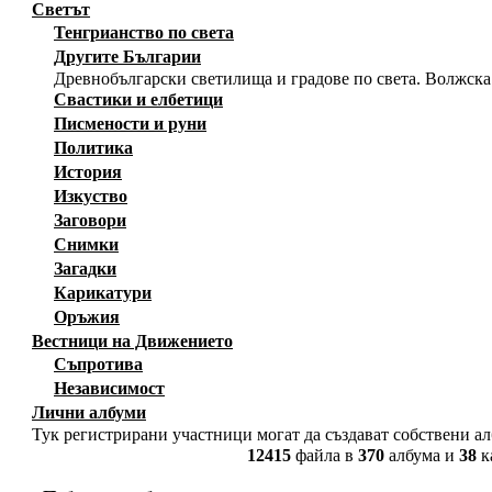
Светът
Тенгрианство по света
Другите Българии
Древнобългарски светилища и градове по света. Волжска
Свастики и елбетици
Писмености и руни
Политика
История
Изкуство
Заговори
Снимки
Загадки
Карикатури
Оръжия
Вестници на Движението
Съпротива
Независимост
Лични албуми
Тук регистрирани участници могат да създават собствени а
12415
файла в
370
албума и
38
к