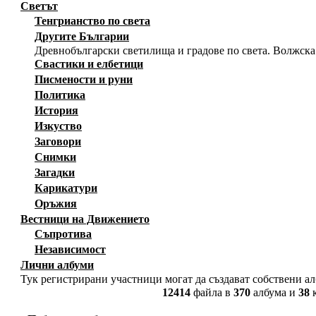
Светът
Тенгрианство по света
Другите Българии
Древнобългарски светилища и градове по света. Волжска
Свастики и елбетици
Писмености и руни
Политика
История
Изкуство
Заговори
Снимки
Загадки
Карикатури
Оръжия
Вестници на Движението
Съпротива
Независимост
Лични албуми
Тук регистрирани участници могат да създават собствени а
12414
файла в
370
албума и
38
к