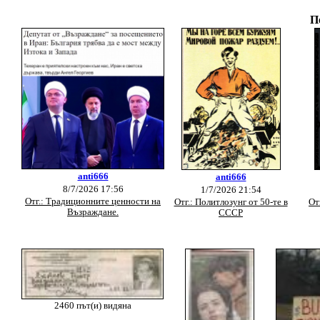
П
anti666
anti666
8/7/2026 17:56
1/7/2026 21:54
Отг.: Традиционните ценности на
Отг.: Политлозунг от 50-те в
От
Възраждане.
СССР
2460 път(и) видяна