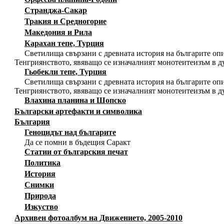
Странджа-Сакар
Тракия и Средногорие
Македония и Рила
Карахан тепе, Турция
Светилища свързани с древната история на българите опи
Тенгриянството, явяващо се изначалният монотеитеизъм в д
Гьобекли тепе, Турция
Светилища свързани с древната история на българите опи
Тенгриянството, явяващо се изначалният монотеитеизъм в д
Влахина планина и Шопско
Български артефакти и символика
България
Геноцидът над българите
Да се помни в бъдещия Саракт
Статии от българския печат
Политика
История
Снимки
Природа
Изкуство
Архивен фотоалбум на Движението, 2005-2010