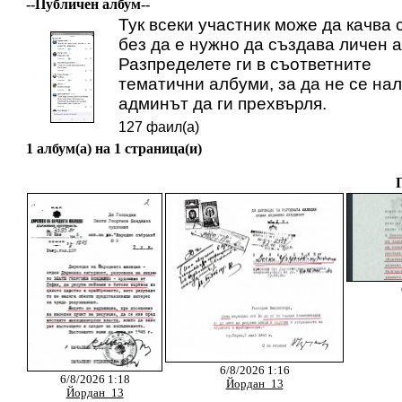
--Публичен албум--
Тук всеки участник може да качва 
без да е нужно да създава личен 
Разпределете ги в съответните
тематични албуми, за да не се на
админът да ги прехвърля.
127 фаил(а)
1 албум(а) на 1 страница(и)
6/8/2026 1:16
6/8/2026 1:18
Йордан_13
Йордан_13