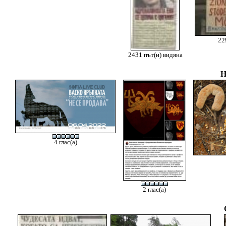
22
2431 път(и) видяна
Н
4 глас(а)
2 глас(а)