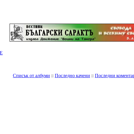
Е
Списък от албуми
::
Последно качени
::
Последни комента
Галерия