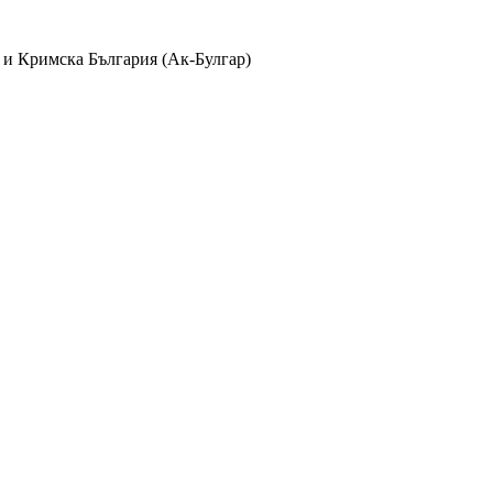
 и Кримска България (Ак-Булгар)
лбуми
айла в
370
албума и
38
категории с
1235
коментара, видяни
2409