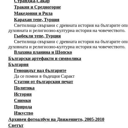
Странджа-Сакар
Тракия и Средногорие
Македония и Рила
Карахан тепе, Турция
Светилища свързани с древната история на българите опи
духовната и религиозно-културна история на човечеството.
Гьобекли тепе, Турция
Светилища свързани с древната история на българите опи
духовната и религиозно-културна история на човечеството.
Влахина планина и Шопско
Български артефакти и символика
България
Геноцидът над българите
Да се помни в бъдещия Саракт
Статии от българския печат
Политика
История
Снимки
Природа
Изкуство
Архивен фотоалбум на Движението, 2005-2010
Светът