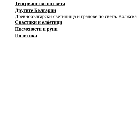
Тенгрианство по света
Другите Българии
Древнобългарски светилища и градове по света. Волжска
Свастики и елбетици
Писмености и руни
Политика
История
Изкуство
Заговори
Снимки
Загадки
Карикатури
Оръжия
Вестници на Движението
Съпротива
Независимост
Лични албуми
Тук регистрирани участници могат да създават собствени а
12415
ф
--Публичен албум--