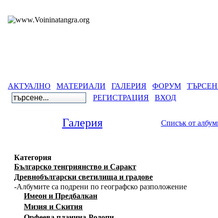
АКТУАЛНО
МАТЕРИАЛИ
ГАЛЕРИЯ
ФОРУМ
ТЪРСЕН
РЕГИСТРАЦИЯ
ВХОД
Галерия
Списък от албум
Категория
Българско тенгриянство и Саракт
Древнобългарски светилища и градове
-Албумите са подрени по географско разположение
Имеон и Предбалкан
Мизия и Скития
Орфеева планина-Родопи