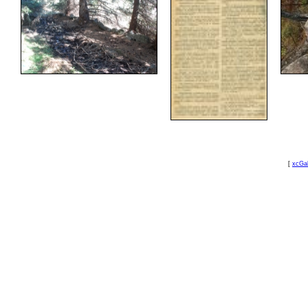
[
xcGal