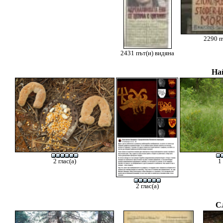
2290 п
2431 път(и) видяна
На
2 глас(а)
1
2 глас(а)
С