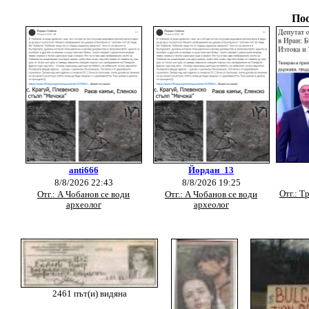
Пос
anti666
Йордан_13
8/8/2026 22:43
8/8/2026 19:25
Отг.: Т
Отг.: А Чобанов се води
Отг.: А Чобанов се води
археолог
археолог
2461 път(и) видяна