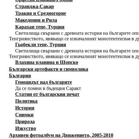
Странджа-Сакар
Тракия и Средногорие
Македония и Рила
Карахан тепе, Турция
Светилища свързани с древната история на българите опи
Тенгриянството, явяващо се изначалният монотеитеизъм в д
Гьобекли тепе, Турция
Светилища свързани с древната история на българите опи
Тенгриянството, явяващо се изначалният монотеитеизъм в д
Влахина планина и Шопско
Български артефакти и символика
България
Геноцидът над българите
Да се помни в бъдещия Саракт
Статии от българския печат
Политика
История
Снимки
Природа
Изкуство
Архивен фотоалбум на Движението, 2005-2010