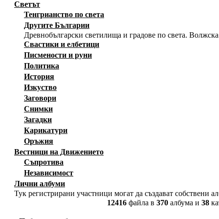
Светът
Тенгрианство по света
Другите Българии
Древнобългарски светилища и градове по света. Волжска
Свастики и елбетици
Писмености и руни
Политика
История
Изкуство
Заговори
Снимки
Загадки
Карикатури
Оръжия
Вестници на Движението
Съпротива
Независимост
Лични албуми
Тук регистрирани участници могат да създават собствени а
12416
файла в
370
албума и
38
ка