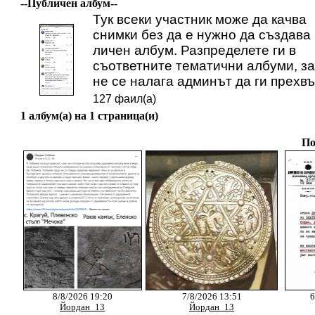
--Публичен албум--
Тук всеки участник може да качва
снимки без да е нужно да създава
личен албум. Разпределете ги в
съответните тематични албуми, за
не се налага админът да ги прехвъ
127 фаил(а)
1 албум(а) на 1 страница(и)
По
8/8/2026 19:20
7/8/2026 13:51
6
Йордан_13
Йордан_13