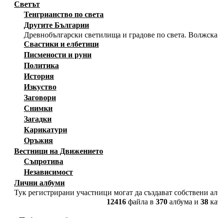
Светът
Тенгрианство по света
Другите Българии
Древнобългарски светилища и градове по света. Волжска
Свастики и елбетици
Писмености и руни
Политика
История
Изкуство
Заговори
Снимки
Загадки
Карикатури
Оръжия
Вестници на Движението
Съпротива
Независимост
Лични албуми
Тук регистрирани участници могат да създават собствени а
12416
файла в
370
албума и
38
ка