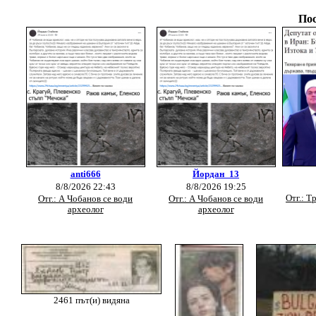
Пос
anti666
Йордан_13
8/8/2026 22:43
8/8/2026 19:25
Отг.: Т
Отг.: А Чобанов се води
Отг.: А Чобанов се води
археолог
археолог
2461 път(и) видяна