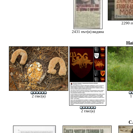
2290 п
2431 път(и) видяна
На
2 глас(а)
1
2 глас(а)
С