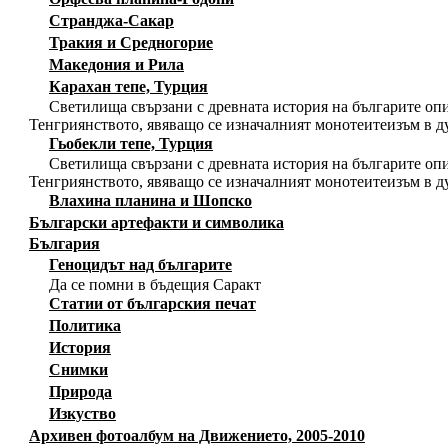
Странджа-Сакар
Тракия и Средногорие
Македония и Рила
Карахан тепе, Турция
Светилища свързани с древната история на българите опи
Тенгриянството, явяващо се изначалният монотеитеизъм в д
Гьобекли тепе, Турция
Светилища свързани с древната история на българите опи
Тенгриянството, явяващо се изначалният монотеитеизъм в д
Влахина планина и Шопско
Български артефакти и символика
България
Геноцидът над българите
Да се помни в бъдещия Саракт
Статии от българския печат
Политика
История
Снимки
Природа
Изкуство
Архивен фотоалбум на Движението, 2005-2010