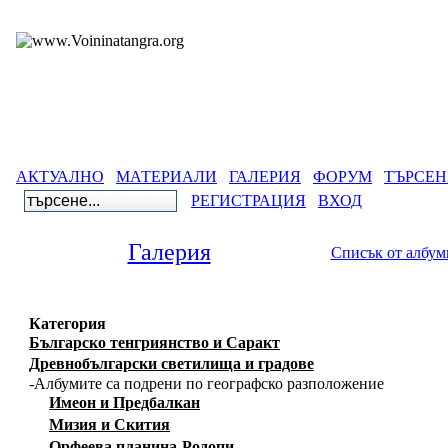
АКТУАЛНО
МАТЕРИАЛИ
ГАЛЕРИЯ
ФОРУМ
ТЪРСЕН
РЕГИСТРАЦИЯ
ВХОД
Галерия
Списък от албум
Категория
Българско тенгриянство и Саракт
Древнобългарски светилища и градове
-Албумите са подрени по географско разположение
Имеон и Предбалкан
Мизия и Скития
Орфеева планина-Родопи