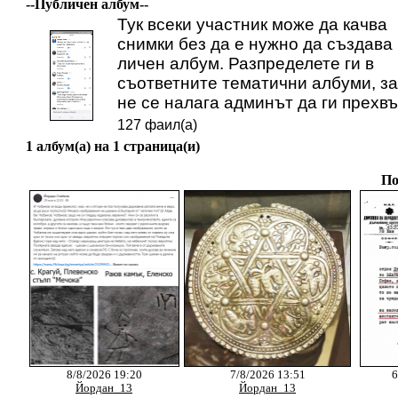
--Публичен албум--
Тук всеки участник може да качва
снимки без да е нужно да създава
личен албум. Разпределете ги в
съответните тематични албуми, за
не се налага админът да ги прехвъ
127 фаил(а)
1 албум(а) на 1 страница(и)
По
8/8/2026 19:20
7/8/2026 13:51
6
Йордан_13
Йордан_13