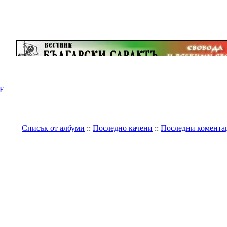
Е
Списък от албуми
::
Последно качени
::
Последни комента
Галерия