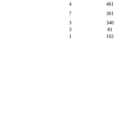
4
461
7
301
3
340
3
81
1
102
3
217
1
113
2
131
1
105
9
372
1
37
1
4
9
93
1
8
128
2148
219
пъти