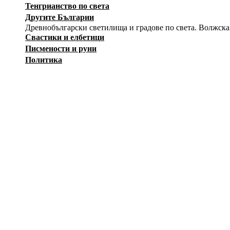
Тенгрианство по света
Другите Българии
Древнобългарски светилища и градове по света. Волжска
Свастики и елбетици
Писмености и руни
Политика
История
Изкуство
Заговори
Снимки
Загадки
Карикатури
Оръжия
Вестници на Движението
Съпротива
Независимост
Лични албуми
Тук регистрирани участници могат да създават собствени а
12415
ф
--Публичен албум--