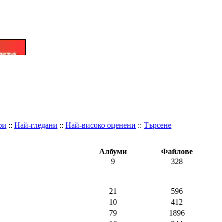
ри
::
Най-гледани
::
Най-високо оценени
::
Търсене
Албуми
Файлове
9
328
21
596
10
412
79
1896