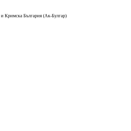
 и Кримска България (Ак-Булгар)
лбуми
айла в
370
албума и
38
категории с
1235
коментара, видяни
2409