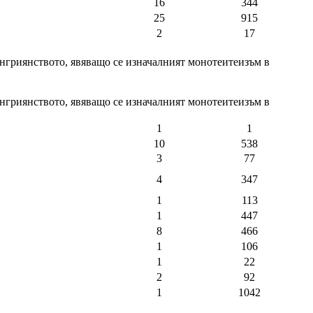
16
344
25
915
2
17
енгриянството, явяващо се изначалният монотеитеизъм в
енгриянството, явяващо се изначалният монотеитеизъм в
1
1
10
538
3
77
4
347
1
113
1
447
8
466
1
106
1
22
2
92
1
1042