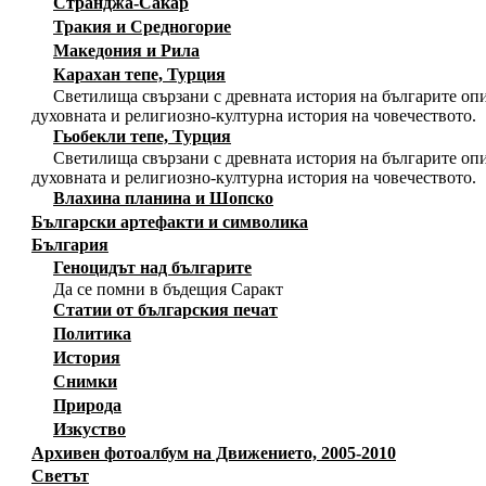
Странджа-Сакар
Тракия и Средногорие
Македония и Рила
Карахан тепе, Турция
Светилища свързани с древната история на българите опи
духовната и религиозно-културна история на човечеството.
Гьобекли тепе, Турция
Светилища свързани с древната история на българите опи
духовната и религиозно-културна история на човечеството.
Влахина планина и Шопско
Български артефакти и символика
България
Геноцидът над българите
Да се помни в бъдещия Саракт
Статии от българския печат
Политика
История
Снимки
Природа
Изкуство
Архивен фотоалбум на Движението, 2005-2010
Светът