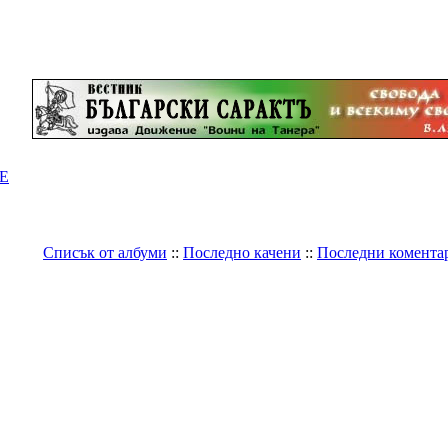
Е
Списък от албуми
::
Последно качени
::
Последни комента
Галерия