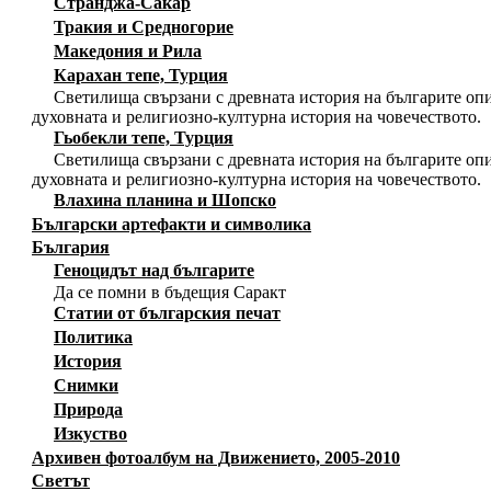
Странджа-Сакар
Тракия и Средногорие
Македония и Рила
Карахан тепе, Турция
Светилища свързани с древната история на българите опи
духовната и религиозно-културна история на човечеството.
Гьобекли тепе, Турция
Светилища свързани с древната история на българите опи
духовната и религиозно-културна история на човечеството.
Влахина планина и Шопско
Български артефакти и символика
България
Геноцидът над българите
Да се помни в бъдещия Саракт
Статии от българския печат
Политика
История
Снимки
Природа
Изкуство
Архивен фотоалбум на Движението, 2005-2010
Светът