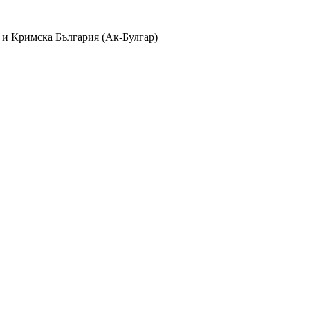
 и Кримска България (Ак-Булгар)
лбуми
айла в
370
албума и
38
категории с
1235
коментара, видяни
2409