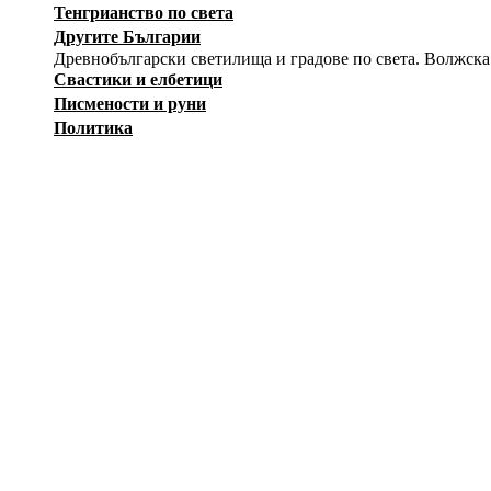
Тенгрианство по света
Другите Българии
Древнобългарски светилища и градове по света. Волжска
Свастики и елбетици
Писмености и руни
Политика
История
Изкуство
Заговори
Снимки
Загадки
Карикатури
Оръжия
Вестници на Движението
Съпротива
Независимост
Лични албуми
Тук регистрирани участници могат да създават собствени а
12415
ф
--Публичен албум--