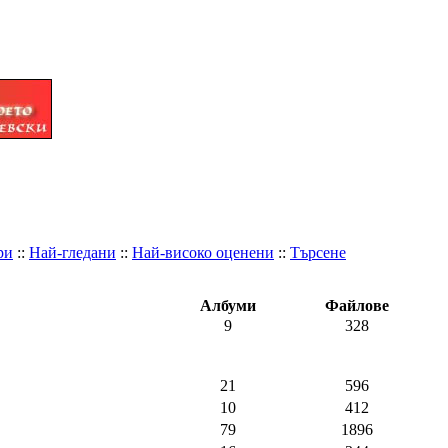
ри
::
Най-гледани
::
Най-високо оценени
::
Търсене
Албуми
Файлове
9
328
21
596
10
412
79
1896