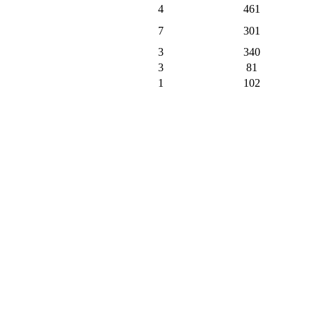
4
461
7
301
3
340
3
81
1
102
3
217
1
113
2
131
1
105
9
372
1
37
1
4
9
93
1
8
128
2148
215
пъти