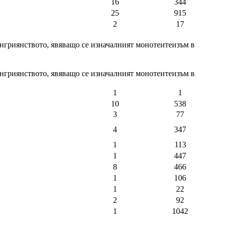
16
344
25
915
2
17
енгриянството, явяващо се изначалният монотеитеизъм в
енгриянството, явяващо се изначалният монотеитеизъм в
1
1
10
538
3
77
4
347
1
113
1
447
8
466
1
106
1
22
2
92
1
1042