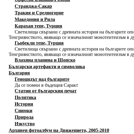
Странджа-Сакар
Тракия и Средногорие
Македония и Рила
Карахан тепе, Турция
Светилища свързани с древната история на българите опи
Тенгриянството, явяващо се изначалният монотеитеизъм в д
Гьобекли тепе, Турция
Светилища свързани с древната история на българите опи
Тенгриянството, явяващо се изначалният монотеитеизъм в д
Влахина планина и Шопско
Български артефакти и символика
България
Геноцидът над българите
Да се помни в бъдещия Саракт
Статии от българския печат
Политика
История
Снимки
Природа
Изкуство
Архивен фотоалбум на Движението, 2005-2010