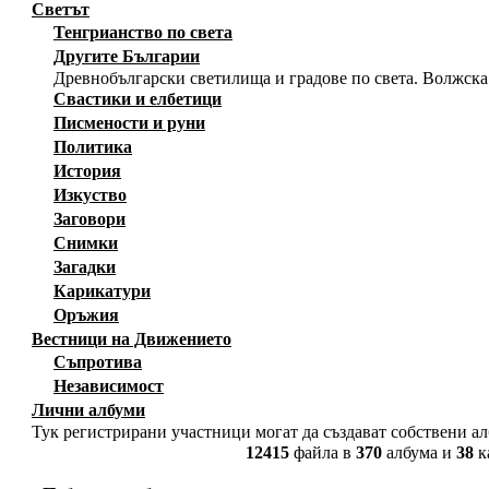
Светът
Тенгрианство по света
Другите Българии
Древнобългарски светилища и градове по света. Волжска
Свастики и елбетици
Писмености и руни
Политика
История
Изкуство
Заговори
Снимки
Загадки
Карикатури
Оръжия
Вестници на Движението
Съпротива
Независимост
Лични албуми
Тук регистрирани участници могат да създават собствени а
12415
файла в
370
албума и
38
к