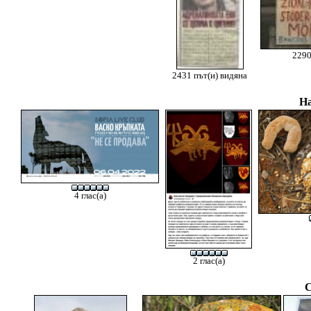
2290
2431 път(и) видяна
На
4 глас(а)
2 глас(а)
С