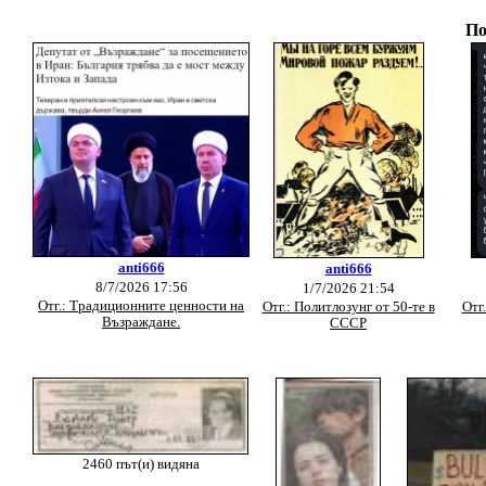
По
anti666
anti666
8/7/2026 17:56
1/7/2026 21:54
Отг.: Традиционните ценности на
Отг.: Политлозунг от 50-те в
Отг
Възраждане.
СССР
2460 път(и) видяна