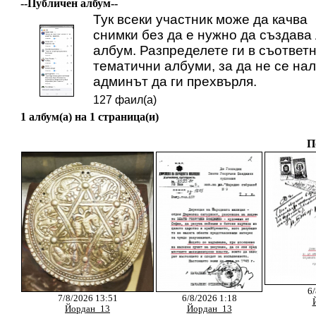
--Публичен албум--
Тук всеки участник може да качва
снимки без да е нужно да създава
албум. Разпределете ги в съответ
тематични албуми, за да не се на
админът да ги прехвърля.
127 фаил(а)
1 албум(а) на 1 страница(и)
П
6/
7/8/2026 13:51
6/8/2026 1:18
Йордан_13
Йордан_13