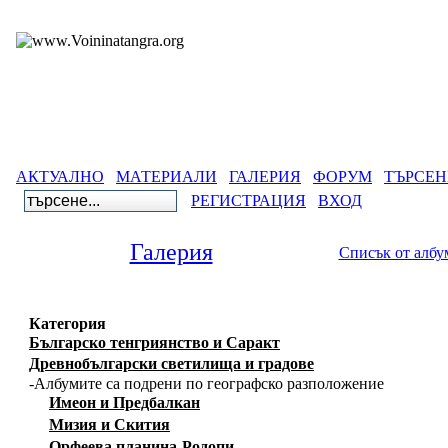
АКТУАЛНО
МАТЕРИАЛИ
ГАЛЕРИЯ
ФОРУМ
ТЪРСЕН
РЕГИСТРАЦИЯ
ВХОД
Галерия
Списък от албу
Категория
Българско тенгриянство и Саракт
Древнобългарски светилища и градове
-Албумите са подрени по географско разположение
Имеон и Предбалкан
Мизия и Скития
Орфеева планина-Родопи