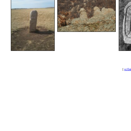
[
xcGal