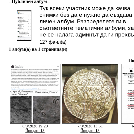
--Публичен албум--
Тук всеки участник може да качва
снимки без да е нужно да създава
личен албум. Разпределете ги в
съответните тематични албуми, за
не се налага админът да ги прехвъ
127 фаил(а)
1 албум(а) на 1 страница(и)
По
8/8/2026 19:20
7/8/2026 13:51
6
Йордан_13
Йордан_13