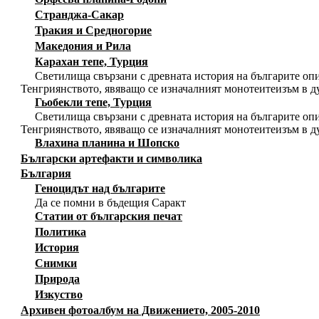
Странджа-Сакар
Тракия и Средногорие
Македония и Рила
Карахан тепе, Турция
Светилища свързани с древната история на българите опи
Тенгриянството, явяващо се изначалният монотеитеизъм в д
Гьобекли тепе, Турция
Светилища свързани с древната история на българите опи
Тенгриянството, явяващо се изначалният монотеитеизъм в д
Влахина планина и Шопско
Български артефакти и символика
България
Геноцидът над българите
Да се помни в бъдещия Саракт
Статии от българския печат
Политика
История
Снимки
Природа
Изкуство
Архивен фотоалбум на Движението, 2005-2010