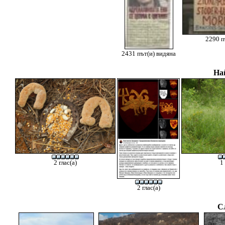
2290 п
2431 път(и) видяна
На
2 глас(а)
1
2 глас(а)
С