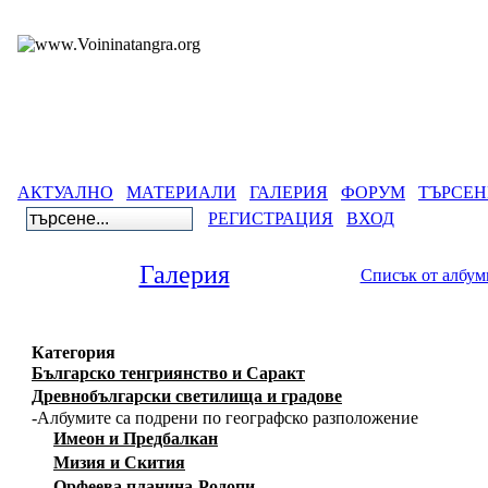
АКТУАЛНО
МАТЕРИАЛИ
ГАЛЕРИЯ
ФОРУМ
ТЪРСЕН
РЕГИСТРАЦИЯ
ВХОД
Галерия
Списък от албум
Категория
Българско тенгриянство и Саракт
Древнобългарски светилища и градове
-Албумите са подрени по географско разположение
Имеон и Предбалкан
Мизия и Скития
Орфеева планина-Родопи