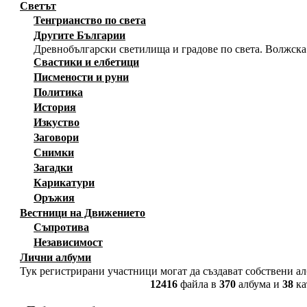
Светът
Тенгрианство по света
Другите Българии
Древнобългарски светилища и градове по света. Волжска
Свастики и елбетици
Писмености и руни
Политика
История
Изкуство
Заговори
Снимки
Загадки
Карикатури
Оръжия
Вестници на Движението
Съпротива
Независимост
Лични албуми
Тук регистрирани участници могат да създават собствени а
12416
файла в
370
албума и
38
ка