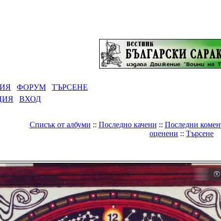
РИЯ
ФОРУМ
ТЪРСЕНЕ
ЦИЯ
ВХОД
Списък от албуми
::
Последно качени
::
Последни комен
оценени
::
Търсене