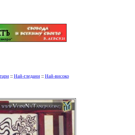
тари
::
Най-гледани
::
Най-високо