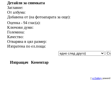
Детайли за снимката
Заглавие:
От албума:
Добавена от (на фотоапарата за още):
Оценка - 94 глас(а):
Ключови думи:
Големина:
Качество:
Отваряна в цял размер:
Изпратена по ел.поща:
Изпращач
Коментар
[
xcGallery
powerd