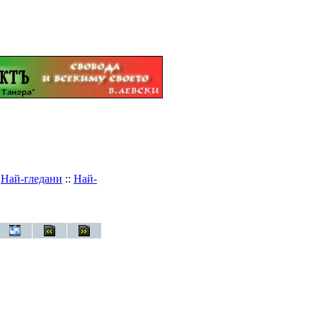
:
Най-гледани
::
Най-