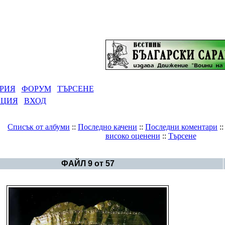
РИЯ
ФОРУМ
ТЪРСЕНЕ
АЦИЯ
ВХОД
Списък от албуми
::
Последно качени
::
Последни коментари
:
високо оценени
::
Търсене
Галерия
>
Българско изкуство
ФАЙЛ 9 от 57