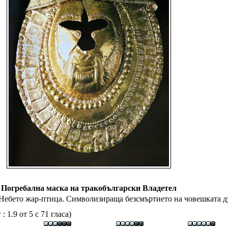
Погребална маска на тракобългарски Владетел
Небето жар-птица. Символизираща безсмъртието на човешката 
 1.9 от 5 с 71 гласа)