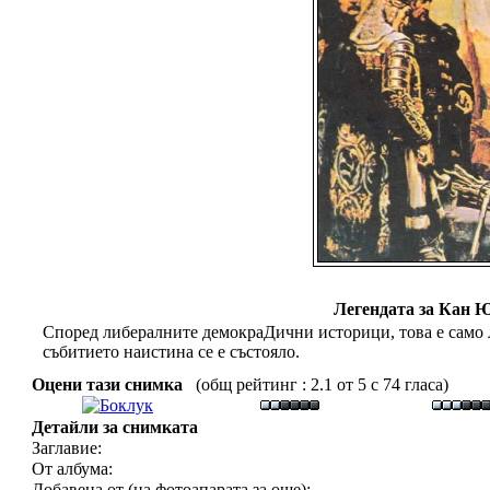
Легендата за Кан Ю
Според либералните демокраДични историци, това е само л
събитието наистина се е състояло.
Оцени тази снимка
(общ рейтинг : 2.1 от 5 с 74 гласа)
Детайли за снимката
Заглавие:
От албума:
Добавена от (на фотоапарата за още):