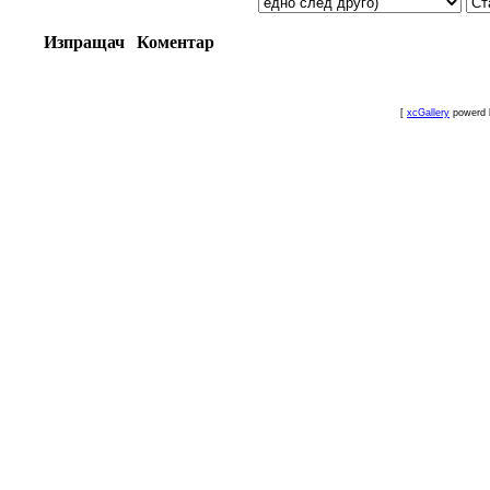
Изпращач
Коментар
[
xcGallery
powerd