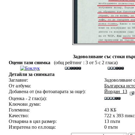
Задоволяване със стоки пър
Оцени тази снимка
(общ рейтинг : 3 от 5 с 2 гласа)
Детайли за снимката
Заглавие:
Задоволяване с
От албума:
Българска ист
Добавена от (на фотоапарата за още):
Йордан_13
Оценка - 2 глас(а):
Ключови думи:
Големина:
43 КБ
Качество:
722 x 393 пик
Отваряна в цял размер:
13 пъти
Изпратена по ел.поща:
0 пъти